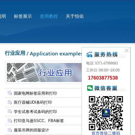
说明
标签展示
使用教程
关于恒佑
行业应用
/ Application examples
电话: 0371-67998681
工作日: 08:00~18:00
17603877538
国家电网标签应用和打印
医疗器械UDI条码打印
学生试卷考试条码的打印
打印亚马逊SSCC、FBA标签
服装吊牌的排版设计