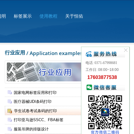
说明
标签展示
使用教程
关于恒佑
行业应用
/ Application examples
电话: 0371-67998681
工作日: 08:00~18:00
17603877538
国家电网标签应用和打印
医疗器械UDI条码打印
学生试卷考试条码的打印
打印亚马逊SSCC、FBA标签
服装吊牌的排版设计